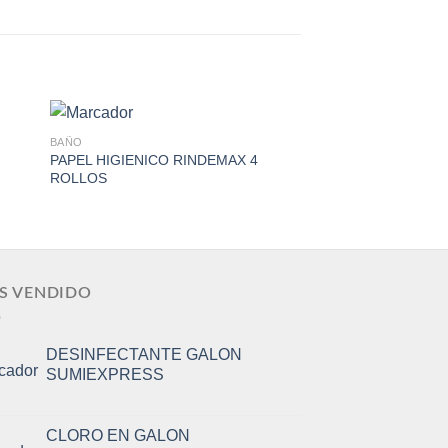
BAÑO
BAÑO
PAPEL HIGIENICO RINDEMAX 4
PAPEL HIGIENICO 
ROLLOS
ROLL
to
Add to
ist
Wishlist
S VENDIDO
DESINFECTANTE GALON
SUMIEXPRESS
CLORO EN GALON