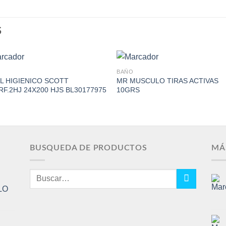
S
BAÑO
L HIGIENICO SCOTT
MR MUSCULO TIRAS ACTIVAS
RF.2HJ 24X200 HJS BL30177975
10GRS
Add to
Add 
Wishlist
Wishl
BUSQUEDA DE PRODUCTOS
MÁ
Buscar
por:
LO