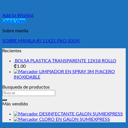
Add to Wishlist
Quick View
Sobre manila
SOBRE MANILA #5 11X21 PAQ.50UN
Recientes
BOLSA PLASTICA TRANSPARENTE 12X18 ROLLO
₡
1.00
LIMPIADOR EN SPRAY 3M P/ACERO
INOXIDABLE
Busqueda de productos
Buscar
por:
Más vendido
DESINFECTANTE GALON SUMIEXPRESS
CLORO EN GALON SUMIEXPRESS