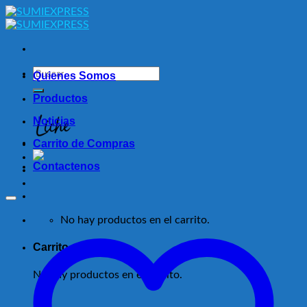
Skip
to
content
Buscar
Quienes Somos
por:
Productos
Noticias
Carrito de Compras
Contactenos
No hay productos en el carrito.
Carrito
No hay productos en el carrito.