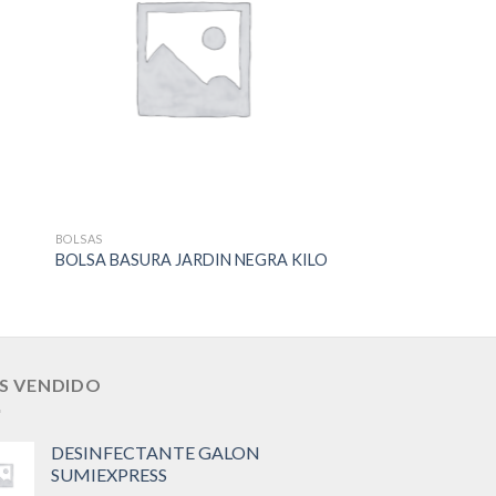
to
Add to
ist
Wishlist
BOLSAS
BOLSAS
BOLSA PARA BASU
BOLSA BASURA JARDIN NEGRA KILO
ROLLO
S VENDIDO
DESINFECTANTE GALON
SUMIEXPRESS