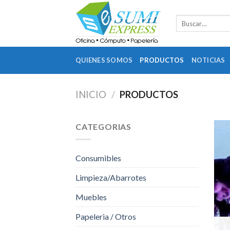
Skip
to
Buscar
por:
content
QUIENES SOMOS
PRODUCTOS
NOTICIAS
INICIO
/
PRODUCTOS
CATEGORIAS
Consumibles
Limpieza/Abarrotes
Muebles
Papeleria / Otros