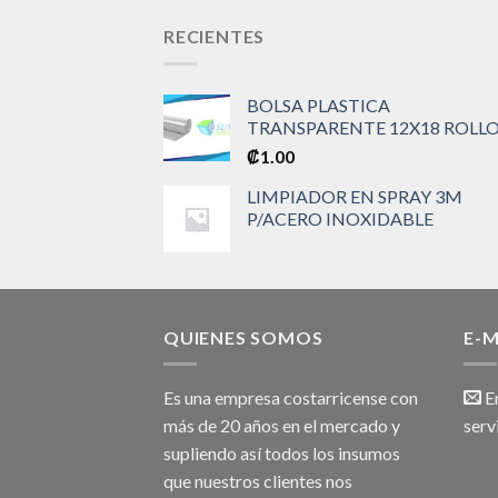
RECIENTES
BOLSA PLASTICA
TRANSPARENTE 12X18 ROLL
₡
1.00
LIMPIADOR EN SPRAY 3M
P/ACERO INOXIDABLE
QUIENES SOMOS
E-M
Es una empresa costarricense con
Em
más de 20 años en el mercado y
serv
supliendo así todos los insumos
que nuestros clientes nos