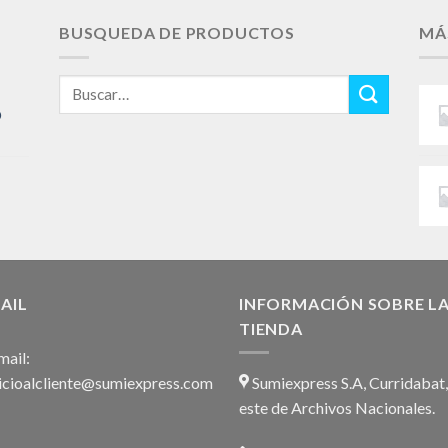
BUSQUEDA DE PRODUCTOS
MÁ
Buscar
por:
O
AIL
INFORMACIÓN SOBRE L
TIENDA
ail:
icioalcliente@sumiexpress.com
Sumiexpress S.A, Curridabat
este de Archivos Nacionales.