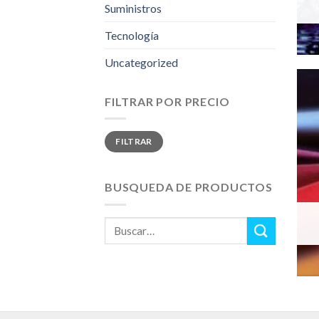
Suministros
Tecnología
Uncategorized
FILTRAR POR PRECIO
Precio
Precio
FILTRAR
mínimo
máximo
BUSQUEDA DE PRODUCTOS
Buscar
por: