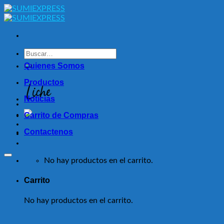
Skip
to
content
Buscar
por:
Quienes Somos
Productos
Noticias
Carrito de Compras
Contactenos
No hay productos en el carrito.
Carrito
No hay productos en el carrito.