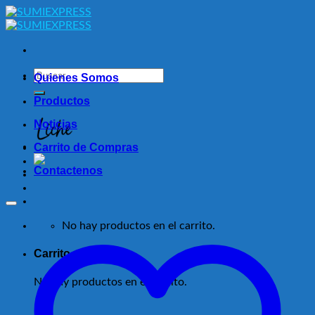
Skip
to
content
Buscar
Quienes Somos
por:
Productos
Noticias
Carrito de Compras
Contactenos
No hay productos en el carrito.
Carrito
No hay productos en el carrito.