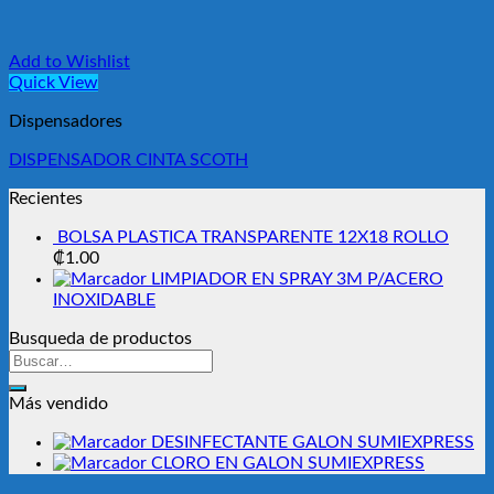
Add to Wishlist
Quick View
Dispensadores
DISPENSADOR CINTA SCOTH
Recientes
BOLSA PLASTICA TRANSPARENTE 12X18 ROLLO
₡
1.00
LIMPIADOR EN SPRAY 3M P/ACERO
INOXIDABLE
Busqueda de productos
Buscar
por:
Más vendido
DESINFECTANTE GALON SUMIEXPRESS
CLORO EN GALON SUMIEXPRESS