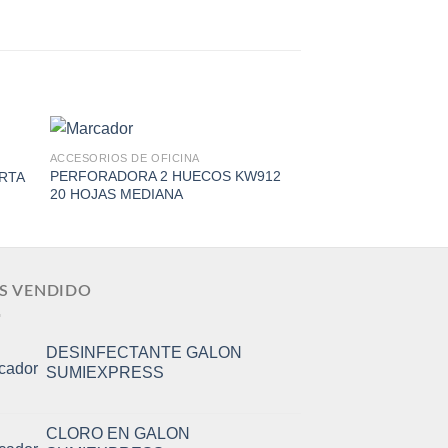
ACCESORIOS DE OFICINA
ACCESORIOS DE OFIC
PERFORADORA 2 HUECOS KW912
DUSTER SABO AIR
ARTA
20 HOJAS MEDIANA
590ML
to
Add to
ist
Wishlist
S VENDIDO
DESINFECTANTE GALON
SUMIEXPRESS
CLORO EN GALON