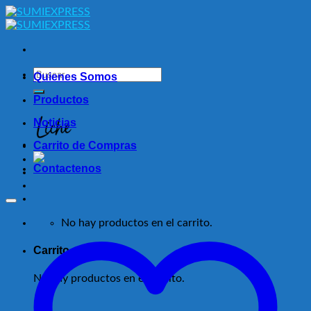
Skip
to
content
Buscar
Quienes Somos
por:
Productos
Noticias
Carrito de Compras
Contactenos
No hay productos en el carrito.
Carrito
No hay productos en el carrito.