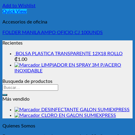
Add to Wishlist
Quick View
Accesorios de oficina
FOLDER MANILA AMPO OFICIO CJ 100UNDS
Recientes
BOLSA PLASTICA TRANSPARENTE 12X18 ROLLO
₡
1.00
LIMPIADOR EN SPRAY 3M P/ACERO
INOXIDABLE
Busqueda de productos
Buscar
por:
Más vendido
DESINFECTANTE GALON SUMIEXPRESS
CLORO EN GALON SUMIEXPRESS
Quienes Somos