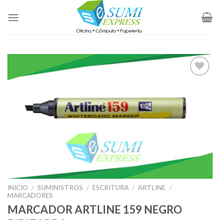
Skip
to
content
Add to
Wishlist
INICIO
/
SUMINISTROS
/
ESCRITURA
/
ARTLINE
/
MARCADORES
MARCADOR ARTLINE 159 NEGRO