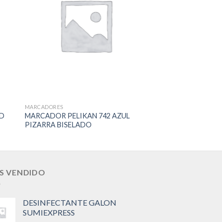
to
Add to
ist
Wishlist
MARCADORES
MARCADORES
VD
MARCADOR PELIKAN 742 AZUL
MARCADOR PELIKA
PIZARRA BISELADO
PIZARRA BISELAD
S VENDIDO
DESINFECTANTE GALON
SUMIEXPRESS