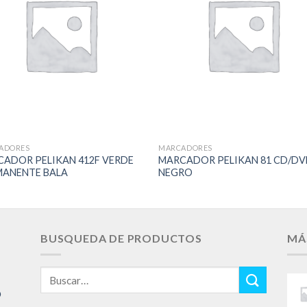
Add to
Add 
Wishlist
Wishl
ADORES
MARCADORES
ADOR PELIKAN 412F VERDE
MARCADOR PELIKAN 81 CD/D
MANENTE BALA
NEGRO
BUSQUEDA DE PRODUCTOS
MÁ
Buscar
por:
O