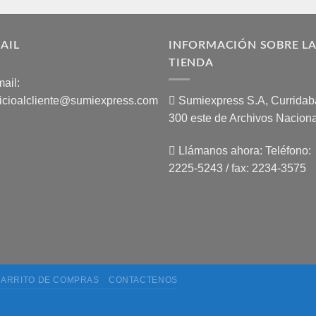
AIL
INFORMACIÓN SOBRE L
TIENDA
ail:
icioalcliente@sumiexpress.com
Sumiexpress S.A, Curridaba
300 este de Archivos Naciona
Llámanos ahora:
Teléfono:
2225-5243 / fax: 2234-3575
ARRITO DE COMPRAS
CONTACTENOS