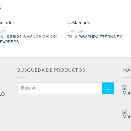
S
EZA
LIMPIEZA
N LIQUIDO P/MANOS GALON
PALA P/BASURA ETERNA EX
IEXPRESS
Add to
Add 
Wishlist
Wishl
BUSQUEDA DE PRODUCTOS
MÁ
Buscar
por:
LO