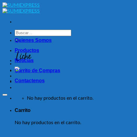
Skip
to
content
Buscar
por:
Quienes Somos
Productos
Noticias
Carrito de Compras
Contactenos
No hay productos en el carrito.
Carrito
No hay productos en el carrito.