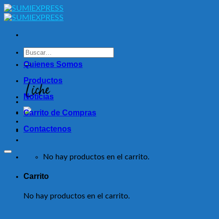
Skip
to
content
Buscar
por:
Quienes Somos
Productos
Noticias
Carrito de Compras
Contactenos
No hay productos en el carrito.
Carrito
No hay productos en el carrito.