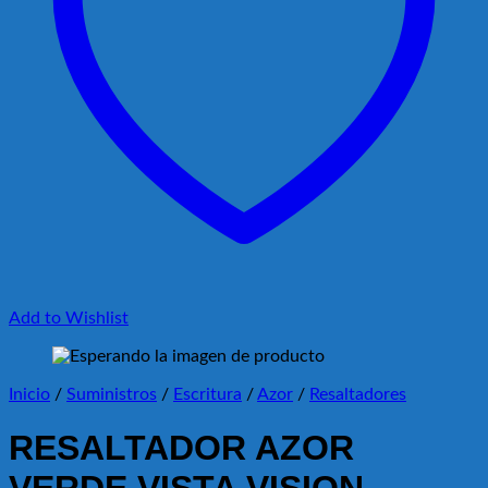
Add to Wishlist
Inicio
/
Suministros
/
Escritura
/
Azor
/
Resaltadores
RESALTADOR AZOR