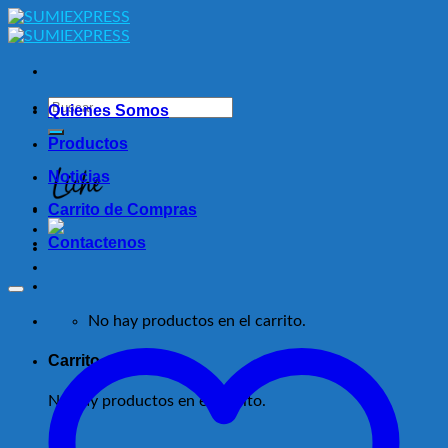
Skip
to
content
Buscar
Quienes Somos
por:
Productos
Noticias
Carrito de Compras
Contactenos
No hay productos en el carrito.
Carrito
No hay productos en el carrito.