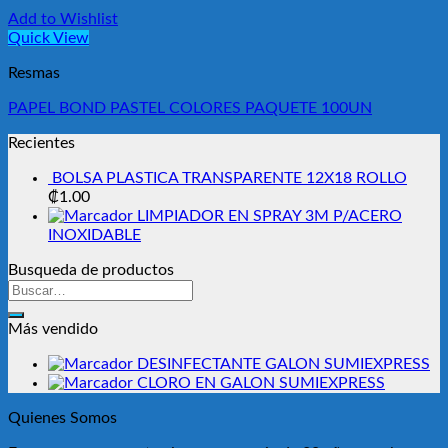
Add to Wishlist
Quick View
Resmas
PAPEL BOND PASTEL COLORES PAQUETE 100UN
Recientes
BOLSA PLASTICA TRANSPARENTE 12X18 ROLLO
₡
1.00
LIMPIADOR EN SPRAY 3M P/ACERO
INOXIDABLE
Busqueda de productos
Buscar
por:
Más vendido
DESINFECTANTE GALON SUMIEXPRESS
CLORO EN GALON SUMIEXPRESS
Quienes Somos