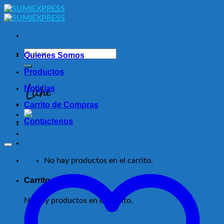
Skip
to
content
Buscar
Quienes Somos
por:
Productos
Noticias
Carrito de Compras
Contactenos
No hay productos en el carrito.
Carrito
No hay productos en el carrito.