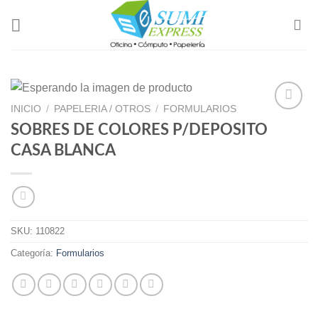
Skip
to
content
INICIO
/
PAPELERIA / OTROS
/
FORMULARIOS
SOBRES DE COLORES P/DEPOSITO
Add to
CASA BLANCA
Wishlist
SKU:
110822
Categoría:
Formularios