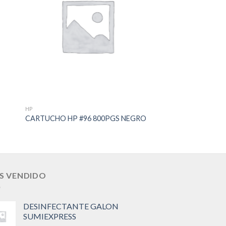
to
Add to
ist
Wishlist
HP
HP
CARTUCHO HP #12
CARTUCHO HP #96 800PGS NEGRO
330PGS
S VENDIDO
DESINFECTANTE GALON
SUMIEXPRESS