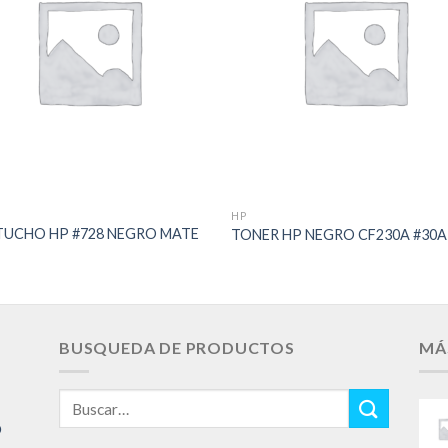
Add to
Add 
Wishlist
Wishl
HP
UCHO HP #728 NEGRO MATE
TONER HP NEGRO CF230A #30A
BUSQUEDA DE PRODUCTOS
MÁ
Buscar
por:
O