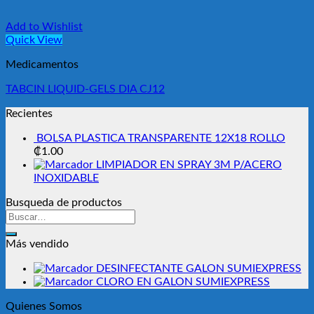
Add to Wishlist
Quick View
Medicamentos
TABCIN LIQUID-GELS DIA CJ12
Recientes
BOLSA PLASTICA TRANSPARENTE 12X18 ROLLO
₡
1.00
LIMPIADOR EN SPRAY 3M P/ACERO
INOXIDABLE
Busqueda de productos
Buscar
por:
Más vendido
DESINFECTANTE GALON SUMIEXPRESS
CLORO EN GALON SUMIEXPRESS
Quienes Somos