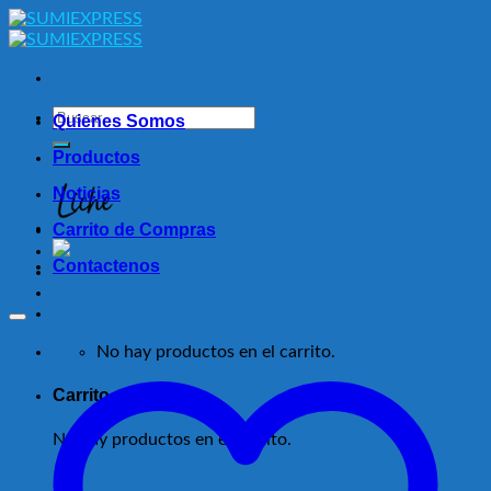
Skip
to
content
Buscar
Quienes Somos
por:
Productos
Noticias
Carrito de Compras
Contactenos
No hay productos en el carrito.
Carrito
No hay productos en el carrito.