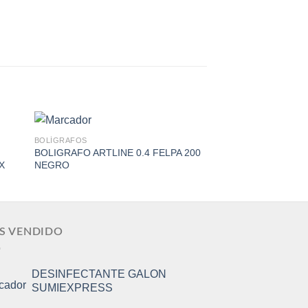
BOLÍGRAFOS
BOLÍGRAFOS
BOLIGRAFO ARTLINE 0.4 FELPA 200
BOLIGRAFO ARTLIN
X
NEGRO
1700 AZUL
to
Add to
ist
Wishlist
S VENDIDO
DESINFECTANTE GALON
SUMIEXPRESS