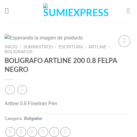
Skip
to
content
INICIO
/
SUMINISTROS
/
ESCRITURA
/
ARTLINE
/
BOLÍGRAFOS
BOLIGRAFO ARTLINE 200 0.8 FELPA
Add to
NEGRO
Wishlist
Artline 0.8 Fineliner Pen
Categoría:
Bolígrafos