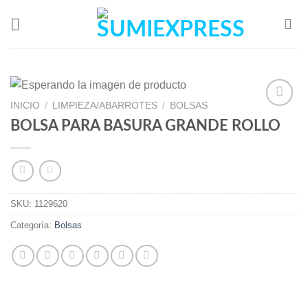
Skip
to
content
INICIO
/
LIMPIEZA/ABARROTES
/
BOLSAS
BOLSA PARA BASURA GRANDE ROLLO
Add to
Wishlist
SKU:
1129620
Categoría:
Bolsas