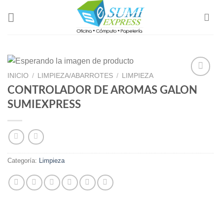
Skip
to
content
INICIO
/
LIMPIEZA/ABARROTES
/
LIMPIEZA
CONTROLADOR DE AROMAS GALON
Add to
SUMIEXPRESS
Wishlist
Categoría:
Limpieza