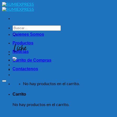
Skip
to
content
Buscar
por:
Quienes Somos
Productos
Noticias
Carrito de Compras
Contactenos
No hay productos en el carrito.
Carrito
No hay productos en el carrito.