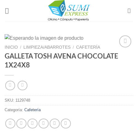
Skip
to
content
INICIO
/
LIMPIEZA/ABARROTES
/
CAFETERÍA
GALLETA TOSH AVENA CHOCOLATE
Add to
1X24X8
Wishlist
SKU:
1129748
Categoría:
Cafetería