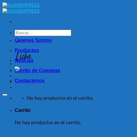
Skip
to
content
Buscar
por:
Quienes Somos
Productos
Noticias
Carrito de Compras
Contactenos
No hay productos en el carrito.
Carrito
No hay productos en el carrito.