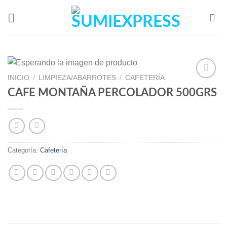
Skip
to
content
INICIO
/
LIMPIEZA/ABARROTES
/
CAFETERÍA
CAFE MONTAÑA PERCOLADOR 500GRS
Add to
Wishlist
Categoría:
Cafetería